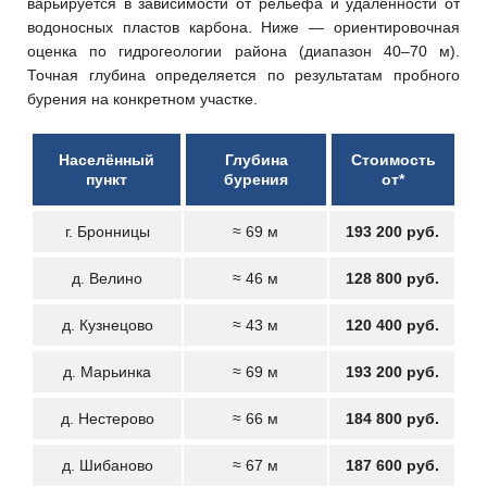
варьируется в зависимости от рельефа и удалённости от
водоносных пластов карбона. Ниже — ориентировочная
оценка по гидрогеологии района (диапазон 40–70 м).
Точная глубина определяется по результатам пробного
бурения на конкретном участке.
Населённый
Глубина
Стоимость
пункт
бурения
от*
г. Бронницы
≈ 69 м
193 200 руб.
д. Велино
≈ 46 м
128 800 руб.
д. Кузнецово
≈ 43 м
120 400 руб.
д. Марьинка
≈ 69 м
193 200 руб.
д. Нестерово
≈ 66 м
184 800 руб.
д. Шибаново
≈ 67 м
187 600 руб.